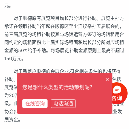
元。
对于顺德原有展览项目增长部分进行补助。展览主办方
承诺在领取补助当年起在顺德区至少连续举办五届展会的，
前三届展览的场租补助按其与场馆运营方签订的场馆租用合
同约定的场租面积比上届实际场租面积增长部分所对应场租
金额的50%给予补助。每场展览补助金额原则上最高不超过
150万元。
对于新落户顺德的会展企业,符合相关条件的也将获得
×
补助。补助标准根据会展企业补助年度取得展览收入(包括
您是想什么类型的活动策划呢？
展览举办收入和展览服务收入)金额分档确定，补助金额分
为20万元、30万元、45万元、60万元、80万元五个等
级。此外，新落户顺德的会展企业，如成功取得国际展览业
在线咨询
电话沟通
协会(UFI)等国际性组织认证，将一次性补助50万元企业发
展资金。