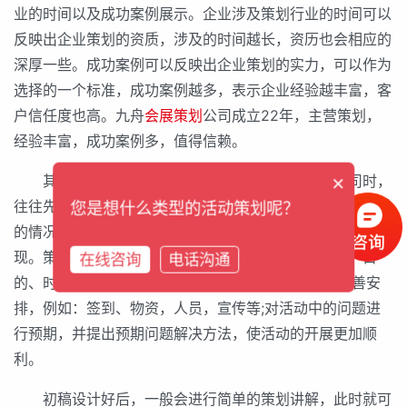
业的时间以及成功案例展示。企业涉及策划行业的时间可以
反映出企业策划的资质，涉及的时间越长，资历也会相应的
深厚一些。成功案例可以反映出企业策划的实力，可以作为
选择的一个标准，成功案例越多，表示企业经验越丰富，客
户信任度也高。九舟
会展策划
公司成立22年，主营策划，
经验丰富，成功案例多，值得信赖。
×
其次就是策划团队的专业程度。选择一家策划公司时，
往往先接触的是网站或者搜索得到公司相关信息，觉得不错
您是想什么类型的活动策划呢？
的情况下就会联系相应公司进行洽谈，此时策划团队就会出
现。策划团队需要了解策划的目的：明确活动的背景、目
在线咨询
电话沟通
的、时间、主题;对活动的各项前期和后期工作进行妥善安
排，例如：签到、物资，人员，宣传等;对活动中的问题进
行预期，并提出预期问题解决方法，使活动的开展更加顺
利。
初稿设计好后，一般会进行简单的策划讲解，此时就可