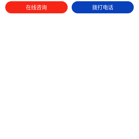
在线咨询
拨打电话
微信平台
抖音
小红书
本网站设计版权归九舟策划所有，如有抄袭，追究法律责任。
九舟集团
经营范围
经典案例
资源整合
联系我们