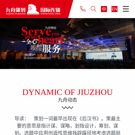
中
EN
DYNAMIC OF JIUZHOU
九舟动态
导读： 策划一词最早出现在《后汉书》。策最主
要的意思是指计谋、谋略，划指设计，筹划、谋
划。选题中应用创造性思维独辟蹊径地考虑选题就