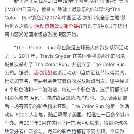
新华社北京12月21日电(记者王君宝)美国国际管理集团
(IMG)21日宣布，被誉为“地球上最欢乐的5公里”的“The
Color Run”彩色跑2017年中国区活动将带来全新主题“梦
境世界之旅”。
活动策划公司哪个最好
首站于5月6日在杭州
萧山区湘湖国家级旅游度假区开跑。
“The Color Run”彩色跑是全球最大的跑步系列活动
之一。2011 年，Travis Snyder 在美国亚利桑那州的凤凰
城首次举办了 The Color Run，并创立了 The Color Run
公司。据说，
活动策划
这项活动从印度的洒红节取得灵感，
玩法如其名，需要参赛者穿着白衣服从起点出发，途中经过
4 个彩色站和一个泡泡站，每过一个彩色站，选手们都可以
用彩色粉末“互殴”，冲过终点到达泡泡站时， DJ 会组织最
后一场有音乐的彩色粉末狂欢。The Color Run 的第一次活
动有 6000 人参加，随后风靡了美国，相继在一百多个城市
举办。自2011年3月在美国举行首场活动以来，得到全球各
地爱好者广泛参与。每年的彩色跑都有不同主题，今年为