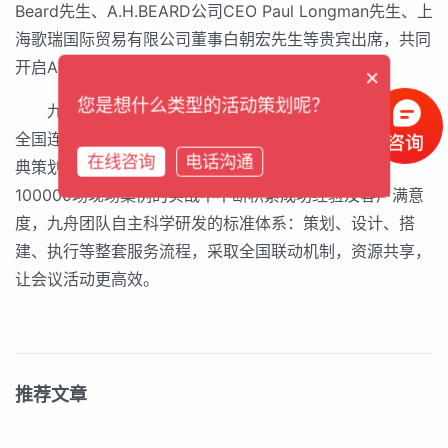
Beard先生、A.H.BEARD公司CEO Paul Longman先生、上
海歌瑞国际贸易有限公司董事白朝宏先生等贵宾出席，共同
开启A.H.BEARD在中国市场的新篇章。
×
您是想什么类型的活动策划呢？
九舟
活动策划
有限公司，从1995年至今，创立旗下9家
全国连锁分公司。专业为您提供：会议策划、
活动策划
、庆
在线咨询
电话沟通
典策划、会展策划等全方位策划服务。历经21年经过
100000场现场案例的实战中不断积累成功经验及客户满意
度，九舟团队自主科学研发的标准体系：策划、设计、搭
建、执行等整套服务流程，采取全国联动机制，资源共享，
让会议活动更高效。
推荐文章