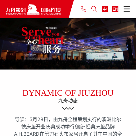
中
EN
DYNAMIC OF JIUZHOU
九舟动态
导读：5月28日，由九舟全程策划执行的澳洲比尔
德床垫开业庆典成功举行!澳洲经典床垫品牌
A.H.BEARD在剪刀石头布家居开启了其在中国的全