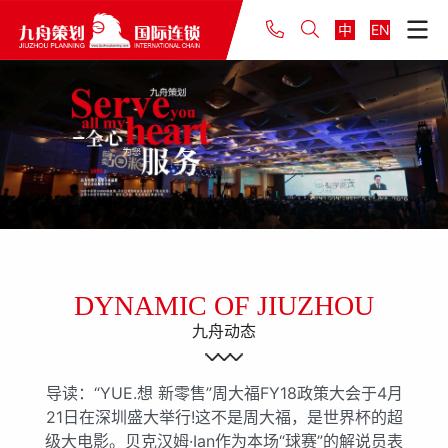
中
EN
DYNAMIC OF JIUZHOU
九舟动态
导读：“YUE.想 新零售”周大福FY18政策大会于4月
21日在深圳盛大举行!这不是周大福，是世界杯的超
级大电影。贝克汉姆·Ian作为本场“球赛”的解说员表