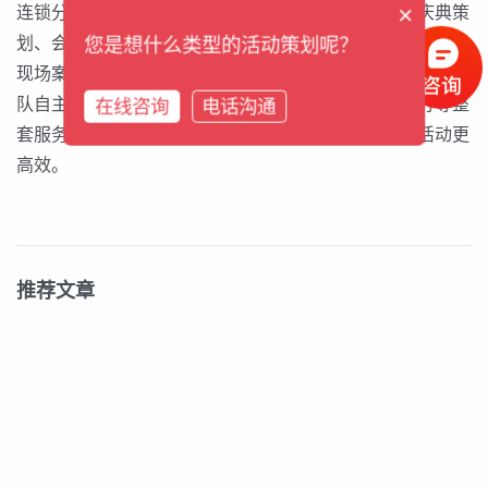
×
连锁分公司。专业为您提供：会议策划、活动策划、庆典策
划、会展策划等全方位策划服务。历经21年经过100000场
您是想什么类型的活动策划呢？
现场案例的实战中不断积累成功经验及客户满意度，九舟团
队自主科学研发的标准体系：策划、设计、搭建、执行等整
在线咨询
电话沟通
套服务流程，采取全国联动机制，资源共享，让会议活动更
高效。
推荐文章