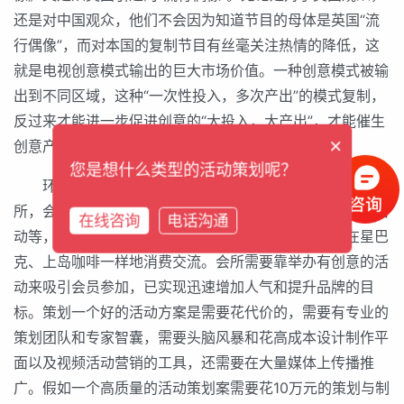
还是对中国观众，他们不会因为知道节目的母体是英国“流
行偶像”，而对本国的复制节目有丝毫关注热情的降低，这
就是电视创意模式输出的巨大市场价值。一种创意模式被输
出到不同区域，这种“一次性投入，多次产出”的模式复制，
反过来才能进一步促进创意的“大投入，大产出”，才能催生
×
创意产业的规模化经营，流程化操作和产业链延伸。
您是想什么类型的活动策划呢？
环球活动网计划在全国建立连锁经营的“群英汇”活动会
所，会所一部分是公共的空间，可以举办沙龙和各种聚会活
在线咨询
电话沟通
动等，另外大部分是传统的咖啡吧茶座，大家可以像在星巴
克、上岛咖啡一样地消费交流。会所需要靠举办有创意的活
动来吸引会员参加，已实现迅速增加人气和提升品牌的目
标。策划一个好的活动方案是需要花代价的，需要有专业的
策划团队和专家智囊，需要头脑风暴和花高成本设计制作平
面以及视频活动营销的工具，还需要在大量媒体上传播推
广。假如一个高质量的活动策划案需要花10万元的策划与制