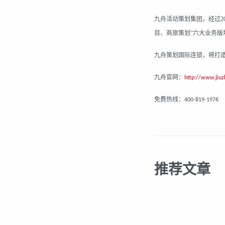
九
舟活动策划集团，经过
目、商旅策划”六大业务
九舟策划国际连锁，将打
九舟官网：
http://www.jiu
免费热线：
400-819-1976
推荐文章