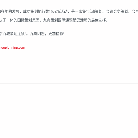
20多年的发展，成功策划执行数10万场活动，是一家集“活动策划、会议会务策划、会
版块于一体的国际策划集团，九舟策划国际连锁是您活动的最佳选择。
造
百城策划连锁
。九舟因您，更加精彩
“
”
!
zhouplanning.com