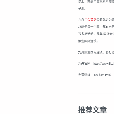
以上，就是
年会策划
所需
呈现。
九舟
年会
策划
公司就是为
总能使每一个客户都有自
万多场活动，是集
国际会
‘
策划国际连锁。
九舟策划国际连锁，将打
九舟官网：
http://www.jiu
免费热线：
400-819-1976
推荐文章