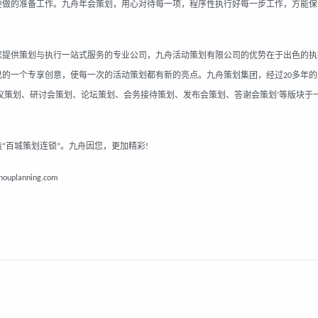
要
做的
准备工作。
九舟年会策划
，用心对待每一项，程序性执行好每一
步
工作，方能保
您提供策划与执行一站式服务的专业公司，
九舟活动策划
有限公司的优势在于出色的执
己的一个专享创意，使每一次的活动策划都有新的亮点。九舟策划集团，经过
多年的
20
议策划、研讨会策划、论坛策划、会务接待策划、发布会策划、答谢会策划
等版块于
’
造
百城策划连锁
。九舟因您，更加精彩
“
”
!
zhouplanning.com