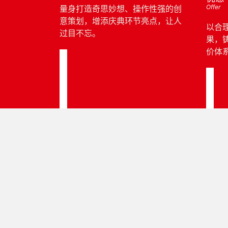
Offer
量身打造奇思妙想、操作性强的创
意策划，增添庆典环节亮点，让人
以合
过目不忘。
果，
价体