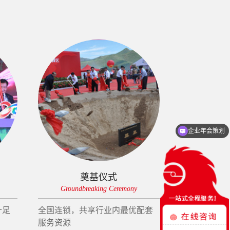
企业年会策划
启动仪式策划
奠基仪式
Groundbreaking Ceremony
Open
十足
全国连锁，共享行业内最优配套
以合理的投入
服务资源
果