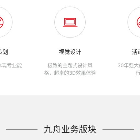
策划
视觉设计
活
体现专业能
极致的主题式设计风
30年强
格，超卓的3D效果体验
九舟业务版块