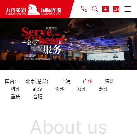
中
EN
国内：
北京(总部)
上海
广州
深圳
杭州
武汉
长沙
郑州
苏州
重庆
合肥
About us