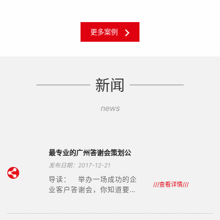
更多案例
新闻
news
最专业的广州答谢会策划公
司
发布日期：2017-12-21
导读： 举办一场成功的企
///查看详情///
业客户答谢会，你知道要做
哪些相关的会务准备吗?最专
业的答谢会策划公司-九舟答