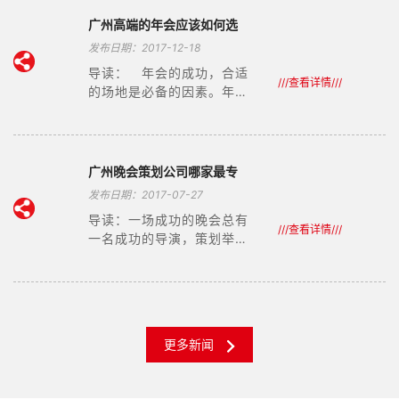
谢会策划公司来帮你解答。
做好下面这些工作，你的客
广州高端的年会应该如何选
户答谢会策划就不用担心了
择场地？
发布日期：2017-12-18
导读： 年会的成功，合适
///查看详情///
的场地是必备的因素。年会
不单单只在酒店举行，越来
越多的公司摈弃传统的酒店
年会形式。那么一场高逼格
的年会场地，如何布置?
广州晚会策划公司哪家最专
业？
发布日期：2017-07-27
导读：一场成功的晚会总有
///查看详情///
一名成功的导演，策划举办
文艺晚会，首先要考虑晚会
的目的，明确晚会的主题与
形式。如迎接新年到来的“元
旦文艺晚会”，应该既要回顾
过去一年的成绩，还要喜迎
更多新闻
新年的到来，可以“收获”、
“钟声”、“迈向辉煌”等为主题;
欢送毕业生的“毕业晚会”，要