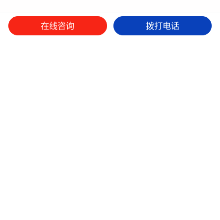
在线咨询
拨打电话
微信平台
抖音
小红书
本网站设计版权归九舟策划所有，如有抄袭，追究法律责任。