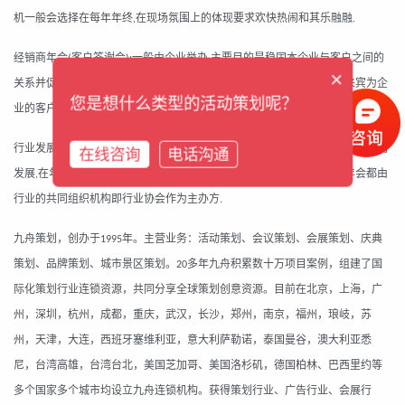
机一般会选择在每年年终
在现场氛围上的体现要求欢快热闹和其乐融融
,
.
经销商年会
客户答谢会
一般由企业举办
主要目的是稳固本企业与客户之间的
(
):
,
×
关系并促进彼此的进一步合作
主要参与者为主办企业领导和业务部门
来宾为企
,
,
您是想什么类型的活动策划呢？
业的客户
此类年会要求现场氛围热烈和融洽
.
.
行业发展年会
此类年会有半商业半公益的色彩
主要目的是为了促进行业的共同
:
,
在线咨询
电话沟通
发展
在年会中常常会有涉及所在行业各个方面的论坛
一般情况下行业年会都由
,
,
行业的共同组织机构即行业协会作为主办方
.
九舟策划，创办于
年。主营业务：活动策划、会议策划、会展策划、庆典
1995
策划、品牌策划、城市景区策划。
多年九舟积累数十万项目案例，组建了国
20
际化策划行业连锁资源，共同分享全球策划创意资源。目前在北京，上海，广
州，深圳，杭州，成都，重庆，武汉，长沙，郑州，南京，福州，琅岐，苏
州，天津，大连，西班牙塞维利亚，意大利萨勒诺，泰国曼谷，澳大利亚悉
尼，台湾高雄，台湾台北，美国芝加哥、美国洛杉矶，德国柏林、巴西里约等
多个国家多个城市均设立九舟连锁机构。获得策划行业、广告行业、会展行