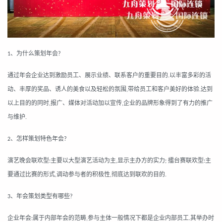
、为什么策划年会
1
?
通过年会企业达到激励员工、展示业绩、联系客户的重要目的
以丰富多彩的活
.
动、丰厚的奖品、诱人的美食以及轻松的氛围
带给员工和客户美好的体验
达到
,
.
以上目的的同时
报广、媒体对活动加以宣传
企业的品牌形象得到了有力的推广
,
,
与维护
.
、怎样策划特色年会
2
?
演艺晚会联欢型
主要以大型演艺活动为主
显示主办方的实力
擂台赛联欢型
主
:
,
;
:
要通过比赛的形式
调动参与者的积极性
彻底达到联欢的目的
,
,
.
、年会策划类型有哪些
3
?
企业年会
属于内部年会的范畴
参与主体一般情况下都是企业内部员工
其举办时
:
,
.