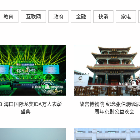
教育
互联网
政府
金融
快消
家电
23 海口国际龙奖IDA万人表彰
故宫博物院 纪念张伯驹诞辰
盛典
周年京剧公益晚会