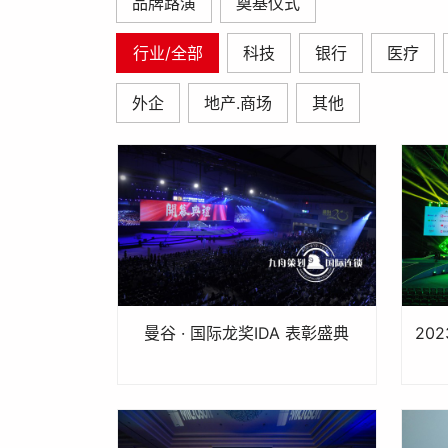
品牌路演
奠基仪式
行业/全部
科技
银行
医疗
外企
地产.商场
其他
曼谷 · 国际龙奖IDA 表彰盛典
20