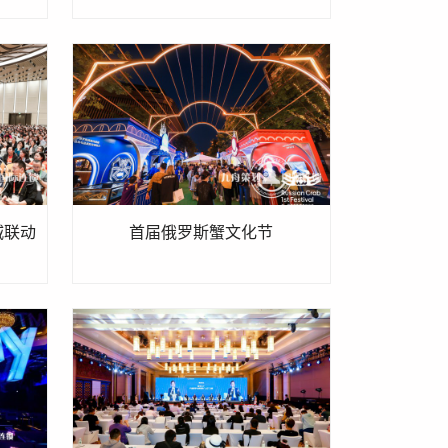
城联动
首届俄罗斯蟹文化节
事