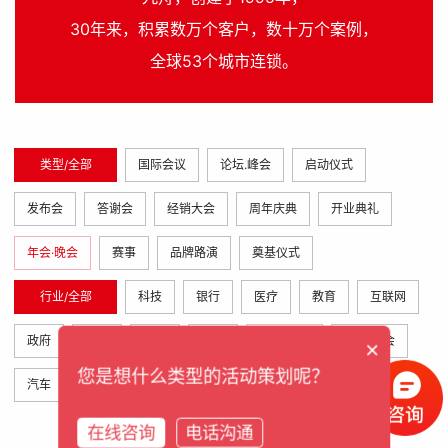
30年来，积累数万个客户，数十万个案例，
全球53个城市连锁。
类型/全部
国际会议
论坛.峰会
启动仪式
发布会
答谢会
经销大会
周年庆典
开业典礼
年会·晚会
赛事
品牌路演
奠基仪式
行业/全部
科技
银行
医疗
教育
互联网
政府
金融
快消
家电
影视.媒体
集团.协会
×
您是想什么类型的活动策划呢？
汽车
外企
地产.商场
其他
在线咨询
电话沟通