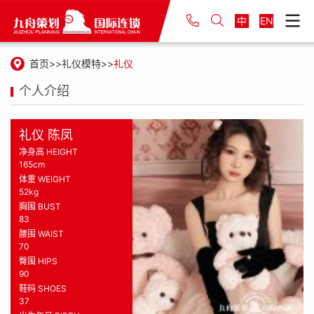
中
EN
首页
礼仪模特
礼仪
个人介绍
礼仪 陈凤
净身高 HEIGHT
165cm
体重 WEIGHT
52kg
胸围 BUST
83
腰围 WAIST
70
臀围 HIPS
90
鞋码 SHOES
37