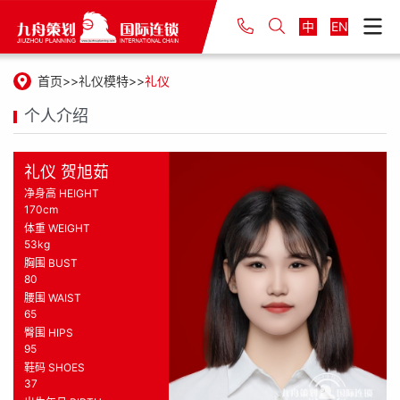
中
EN
首页
礼仪模特
礼仪
个人介绍
礼仪 贺旭茹
净身高 HEIGHT
170cm
体重 WEIGHT
53kg
胸围 BUST
80
腰围 WAIST
65
臀围 HIPS
95
鞋码 SHOES
37