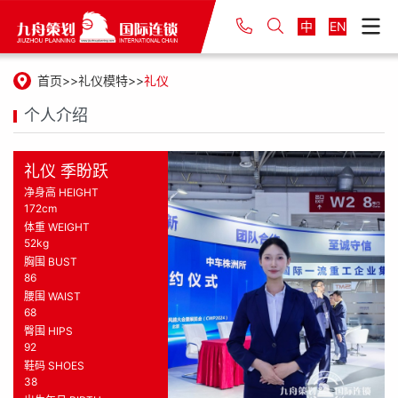
中
EN
首页
礼仪模特
礼仪
个人介绍
礼仪 季盼跃
净身高 HEIGHT
172cm
体重 WEIGHT
52kg
胸围 BUST
86
腰围 WAIST
68
臀围 HIPS
92
鞋码 SHOES
38