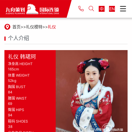
中
EN
首页
礼仪模特
礼仪
个人介绍
礼仪 韩珺珂
净身高 HEIGHT
165cm
体重 WEIGHT
52kg
胸围 BUST
84
腰围 WAIST
69
臀围 HIPS
94
鞋码 SHOES
38