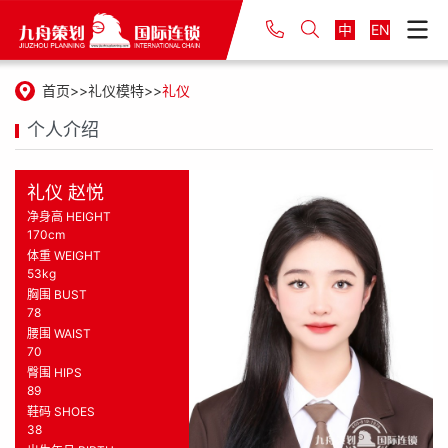
中
EN
首页
礼仪模特
礼仪
个人介绍
礼仪 赵悦
净身高 HEIGHT
170cm
体重 WEIGHT
53kg
胸围 BUST
78
腰围 WAIST
70
臀围 HIPS
89
鞋码 SHOES
38