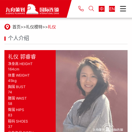
中
EN
首页
礼仪模特
礼仪
个人介绍
礼仪 郭睿睿
净身高 HEIGHT
164cm
体重 WEIGHT
45kg
胸围 BUST
74
腰围 WAIST
58
臀围 HIPS
83
鞋码 SHOES
37